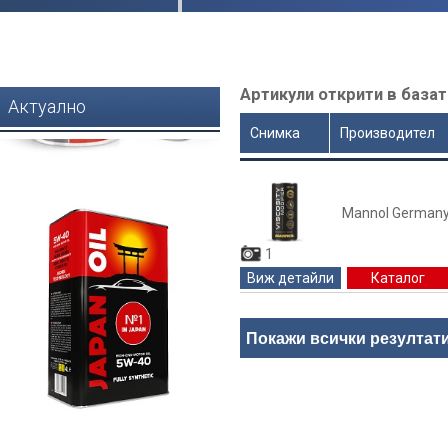
Артикули открити в базат
Актуално
Снимка
Производител
Цена
Mannol German
1
Виж детайли
Каталог