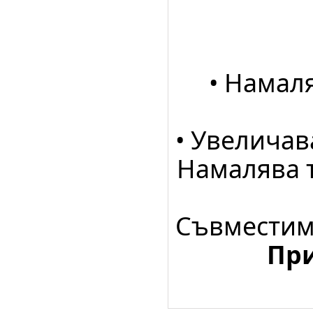
• Намал
• Увеличав
Намалява т
Съвместим 
При