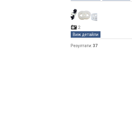
2
Виж детайли
Резултати:
37