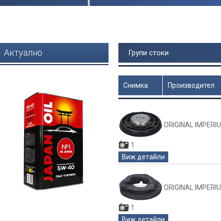
Актуално
Групи стоки
Снимка
Производител
Цена
ORIGINAL IMPERI
1
Виж детайли
ORIGINAL IMPERI
1
Виж детайли