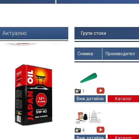
Актуално
Групи стоки
Снимка
Производител
Цена
1
Виж детайли
Каталог
4
Виж детайли
Каталог