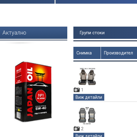
Актуално
Групи стоки
Снимка
Производител
Цена
1
Виж детайли
2
Виж детайли