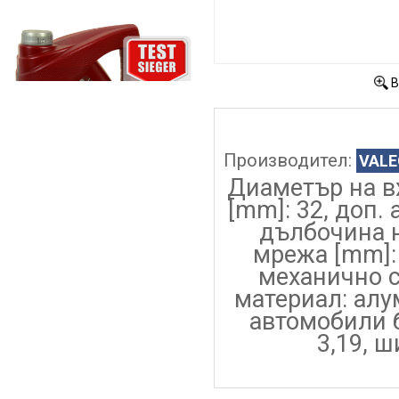
В
Производител:
VALE
Диаметър на в
[mm]: 32, доп. 
дълбочина н
мрежа [mm]:
механично 
материал: алу
автомобили б
3,19, 