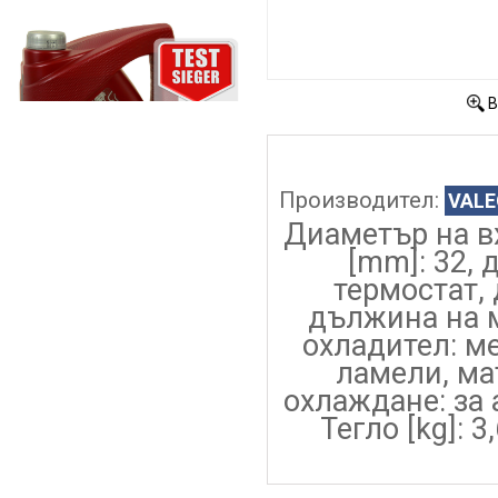
В
Производител:
VALE
Диаметър на в
[mm]: 32, 
термостат,
дължина на м
охладител: 
ламели, ма
охлаждане: за
Тегло [kg]: 