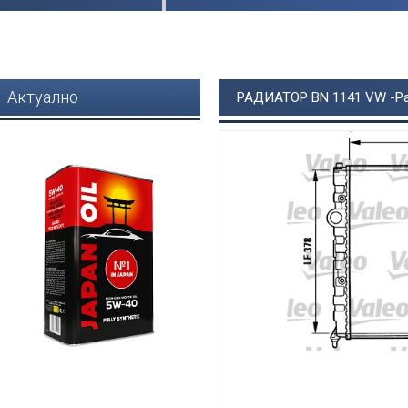
Актуално
РАДИАТОР BN 1141 VW -Pa